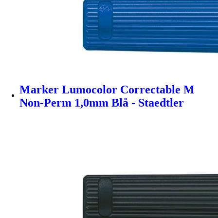
Marker Lumocolor Correctable M
Non-Perm 1,0mm Blå - Staedtler