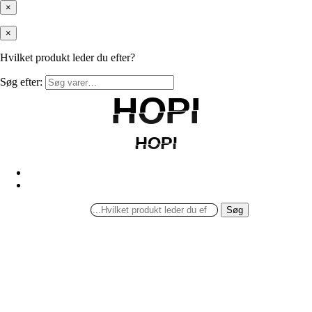
×
×
Hvilket produkt leder du efter?
Søg efter:
HOPI
HOPI
HOPI
HOPI
Søg