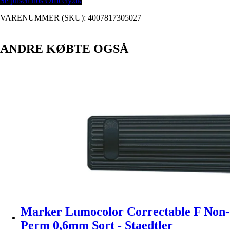
Se prisen hos Officely.dk
VARENUMMER (SKU):
4007817305027
ANDRE KØBTE OGSÅ
Marker Lumocolor Correctable F Non-
Perm 0,6mm Sort - Staedtler