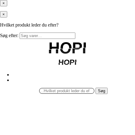
×
×
Hvilket produkt leder du efter?
Søg efter:
HOPI
HOPI
HOPI
HOPI
Søg