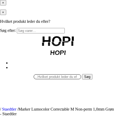
×
×
Hvilket produkt leder du efter?
Søg efter:
HOPI
HOPI
HOPI
HOPI
Søg
/
Staedtler
/
Marker Lumocolor Correctable M Non-perm 1,0mm Grøn
- Staedtler