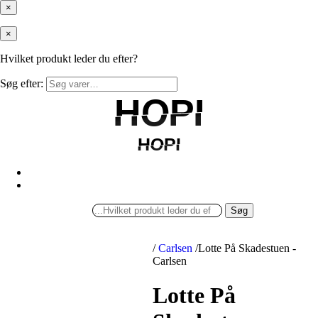
×
×
Hvilket produkt leder du efter?
Søg efter:
HOPI
HOPI
HOPI
HOPI
Søg
/
Carlsen
/
Lotte På Skadestuen -
Carlsen
Lotte På