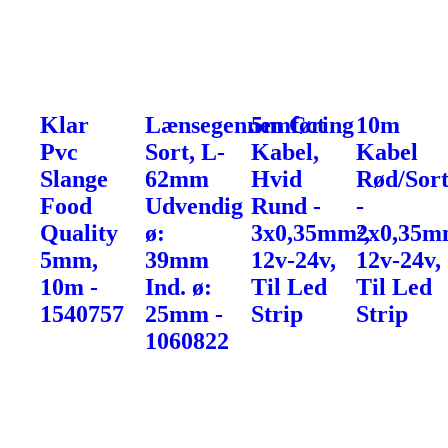
Klar
Lænsegennemføring
5m Cct
10m
Pvc
Sort, L-
Kabel,
Kabel
Slange
62mm
Hvid
Rød/Sor
Food
Udvendig
Rund -
-
Quality
ø:
3x0,35mm²,
2x0,35m
5mm,
39mm
12v-24v,
12v-24v,
10m -
Ind. ø:
Til Led
Til Led
1540757
25mm -
Strip
Strip
1060822