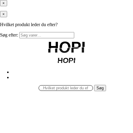
×
×
Hvilket produkt leder du efter?
Søg efter:
HOPI
HOPI
HOPI
HOPI
Søg