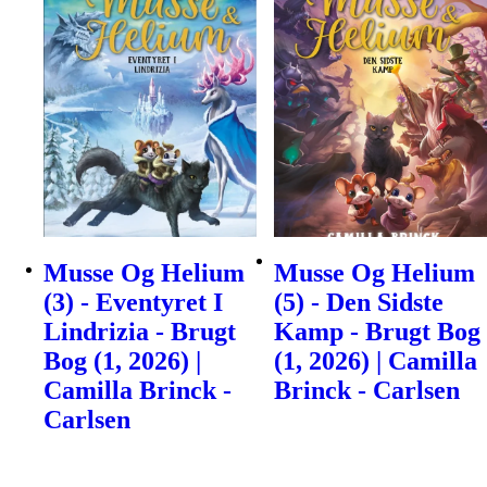
Musse Og Helium
Musse Og Helium
(3) - Eventyret I
(5) - Den Sidste
Lindrizia - Brugt
Kamp - Brugt Bog
Bog (1, 2026) |
(1, 2026) | Camilla
Camilla Brinck -
Brinck - Carlsen
Carlsen