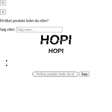
×
×
Hvilket produkt leder du efter?
Søg efter:
HOPI
HOPI
HOPI
HOPI
Søg