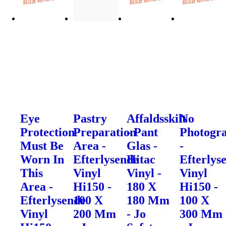
Eye
Pastry
Affaldsskilt
No
Protection
Preparation
- Pant
Photogr
Must Be
Area -
Glas -
-
Worn In
Efterlysende
Hitac
Efterlys
This
Vinyl
Vinyl -
Vinyl
Area -
Hi150 -
180 X
Hi150 -
Efterlysende
100 X
180 Mm
100 X
Vinyl
200 Mm
- Jo
300 Mm