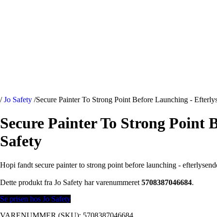
/
Jo Safety
/
Secure Painter To Strong Point Before Launching - Efterl
Secure Painter To Strong Point 
Safety
Hopi fandt secure painter to strong point before launching - efterlysend
Dette produkt fra Jo Safety har varenummeret
5708387046684
.
Se prisen hos Jo Safety
VARENUMMER (SKU):
5708387046684