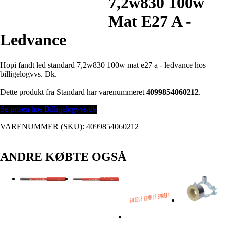
7,2w830 100w
Mat E27 A -
Ledvance
Hopi fandt led standard 7,2w830 100w mat e27 a - ledvance hos
billigelogvvs. Dk.
Dette produkt fra Standard har varenummeret
4099854060212
.
Se prisen hos Billigelogvvs.dk
VARENUMMER (SKU):
4099854060212
ANDRE KØBTE OGSÅ