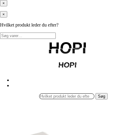
×
×
Hvilket produkt leder du efter?
Søg
efter:
HOPI
HOPI
HOPI
HOPI
Søg