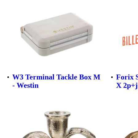
W3 Terminal Tackle Box M
Forix 
- Westin
X 2p+j