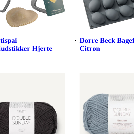
tispai
Dorre Beck Bage
iudstikker Hjerte
Citron