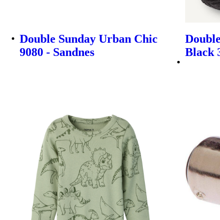
Double Sunday Urban Chic
Double
9080 - Sandnes
Black 