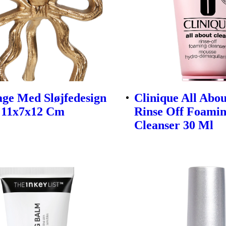
age Med Sløjfedesign
Clinique All Abo
 11x7x12 Cm
Rinse Off Foami
Cleanser 30 Ml